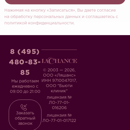
Нажимая на кнопку «Записаться», Вы даете согласие
на обработку персональных данных и соглашаетесь c
политикой конфиденциальности.
8 (495)
480-83-
© 2003 — 2026,
85
ООО «Ляшанс»
ИНН 9710047017,
Мы работаем
ООО "Бьюти
ежедневно с
клиник"
09:00 до 21:00
лицензия №
ЛО-77-01-
016206
Заказать
лицензия №
обратный
ЛО-77-01-017122
звонок