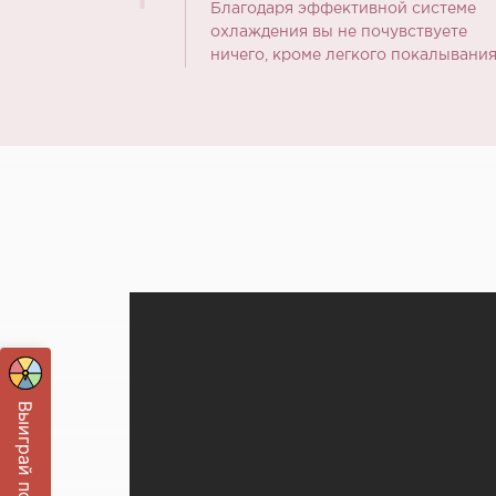
Благодаря эффективной системе
охлаждения вы не почувствуете
ничего, кроме легкого покалывания
Выиграй подарок!