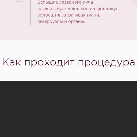
Вспышка лазерного луча
воздействует локально на фолликул
.
волоса, не затрагивая ткани,
лимфоузлы и органы.
Как проходит процедура