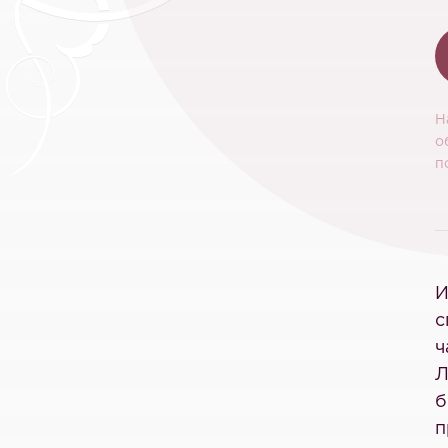
Н
о
п
И
с
ч
Л
б
п