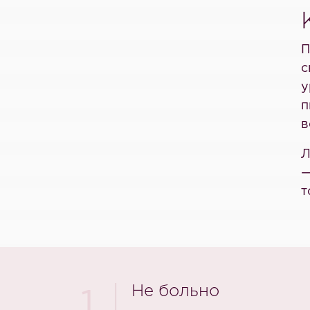
П
с
у
п
в
Л
—
т
Не больно
1