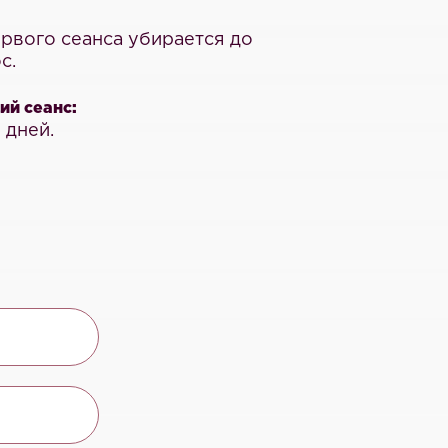
рвого сеанса убирается до
с.
й сеанс:
 дней.