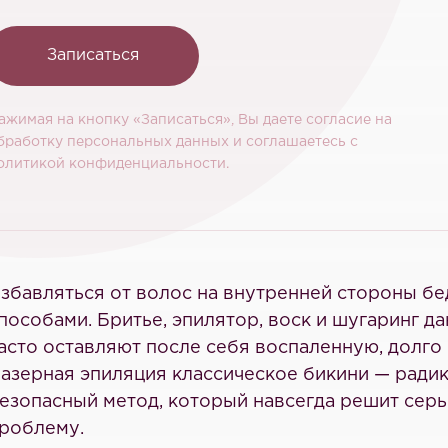
Записаться
ажимая на кнопку «Записаться», Вы даете согласие на
бработку персональных данных и соглашаетесь c
олитикой конфиденциальности.
збавляться от волос на внутренней стороны б
пособами. Бритье, эпилятор, воск и шугаринг д
асто оставляют после себя воспаленную, долг
азерная эпиляция классическое бикини — ради
езопасный метод, который навсегда решит сер
роблему.