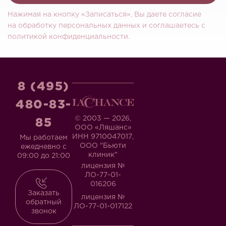
Нажимая на кнопку «Записаться», Вы даете согласие
на обработку персональных данных и соглашаетесь c
политикой конфиденциальности.
8 (495)
480-83-
© 2003 — 2026,
85
ООО «Ляшанс»
ИНН 9710047017,
Мы работаем
ООО "Бьюти
ежедневно с
клиник"
09:00 до 21:00
лицензия №
ЛО-77-01-
016206
Заказать
лицензия №
обратный
ЛО-77-01-017122
звонок