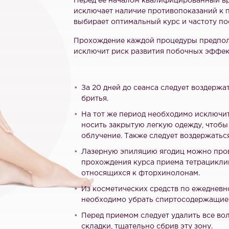
Перед ее началом квалифицированный вр
исключает наличие противопоказаний к 
выбирает оптимальный курс и частоту по
Прохождение каждой процедуры предпола
исключит риск развития побочных эффек
За 20 дней до сеанса следует воздержа
бритья.
На тот же период необходимо исключит
носить закрытую легкую одежду, чтоб
облучение. Также следует воздержаться
Лазерную эпиляцию ягодиц можно пров
прохождения курса приема тетрацикли
относящихся к фторхинолонам.
Из косметических средств по ежедневн
необходимо убрать спиртосодержащие к
Перед приемом следует удалить все во
складки, тщательно сбрив эту зону.