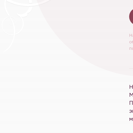
Н
о
п
Н
М
П
э
м