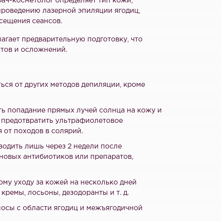
ач-косметолог определяет тип кожи,
проведению лазерной эпиляции ягодиц,
сещения сеансов.
гает предварительную подготовку, что
тов и осложнений.
ться от других методов депиляции, кроме
ь попадание прямых лучей солнца на кожу и
ы предотвратить ультрафиолетовое
 от походов в солярий.
одить лишь через 2 недели после
новых антибиотиков или препаратов,
ому уходу за кожей на несколько дней
ремы, лосьоны, дезодоранты и т. д.
лосы с области ягодиц и межъягодичной