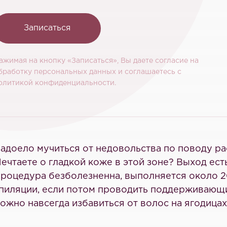
Записаться
ажимая на кнопку «Записаться», Вы даете согласие на
бработку персональных данных и соглашаетесь c
олитикой конфиденциальности.
адоело мучиться от недовольства по поводу ра
ечтаете о гладкой коже в этой зоне? Выход ест
роцедура безболезненна, выполняется около 2
пиляции, если потом проводить поддерживающие 
ожно навсегда избавиться от волос на ягодицах