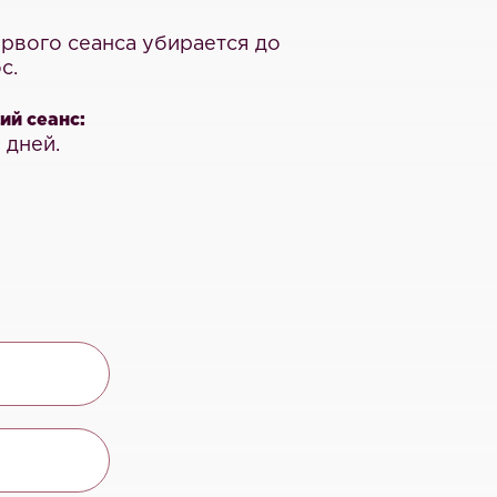
рвого сеанса убирается до
с.
й сеанс:
 дней.