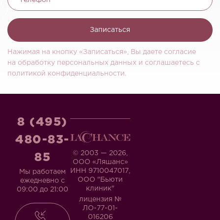
Телефон
Записаться
Нажимая на кнопку «Записаться», Вы даете согласие
на обработку персональных данных и соглашаетесь c
политикой конфиденциальности.
8 (495)
480-83-
© 2003 — 2026,
85
ООО «Ляшанс»
ИНН 9710047017,
Мы работаем
ООО "Бьюти
ежедневно с
клиник"
09:00 до 21:00
лицензия №
ЛО-77-01-
016206