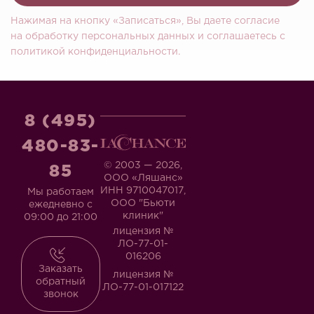
Нажимая на кнопку «Записаться», Вы даете согласие
на обработку персональных данных и соглашаетесь c
политикой конфиденциальности.
8 (495)
480-83-
© 2003 — 2026,
85
ООО «Ляшанс»
ИНН 9710047017,
Мы работаем
ООО "Бьюти
ежедневно с
клиник"
09:00 до 21:00
лицензия №
ЛО-77-01-
016206
Заказать
лицензия №
обратный
ЛО-77-01-017122
звонок