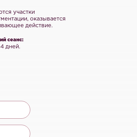
ются участки
гментации, оказывается
вающее действие.
й сеанс:
14 дней.