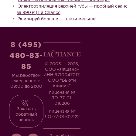
Сияние и обновление: пилинг + эпиляция
Электроэпиляция верхней губы — пробный сеанс
за 990 ₽ | La Chance
Эпилируй больше — плати меньше!
8 (495)
480-83-
© 2003 — 2026,
85
ООО «Ляшанс»
ИНН 9710047017,
Мы работаем
ООО "Бьюти
ежедневно с
клиник"
09:00 до 21:00
лицензия №
ЛО-77-01-
016206
Заказать
лицензия №
обратный
ЛО-77-01-017122
звонок