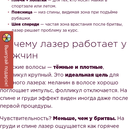
Плечи + лопатки
— для тех, кто носит майки в
спортзале или летом.
Поясница
— низ спины, видимая зона при подъёме
рубашки.
Шея спереди
— частая зона врастания после бритвы,
лазер решает проблему за курс.
Почему лазер работает у
Выиграй подарок!
мужчин
Мужские волосы —
тёмные и плотные
,
фолликул крупный. Это
идеальная цель
для
диодного лазера: меланин в волосе хорошо
поглощает импульс, фолликул отключается. На
спине и груди эффект виден иногда даже после
первой процедуры.
Чувствительность?
Меньше, чем у бритвы.
На
груди и спине лазер ощущается как горячее