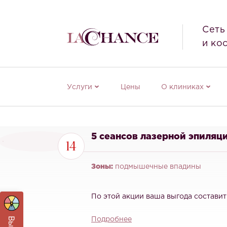
Сеть
и ко
Услуги
Цены
О клиниках
5 сеансов лазерной эпиля
14
Зоны:
подмышечные впадины
По этой акции ваша выгода состави
Подробнее