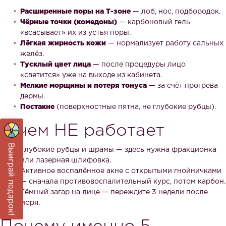
Расширенные поры на Т-зоне
— лоб, нос, подбородок.
Чёрные точки (комедоны)
— карбоновый гель
«всасывает» их из устья поры.
Лёгкая жирность кожи
— нормализует работу сальных
желёз.
Тусклый цвет лица
— после процедуры лицо
«светится» уже на выходе из кабинета.
Мелкие морщины и потеря тонуса
— за счёт прогрева
дермы.
Постакне
(поверхностные пятна, не глубокие рубцы).
С чем НЕ работает
Выиграй подарок!
Глубокие рубцы и шрамы — здесь нужна фракционка
или лазерная шлифовка.
Активное воспалённое акне с открытыми гнойничками
— сначала противовоспалительный курс, потом карбон.
Тёмный загар на лице — переждите 3 недели после
моря.