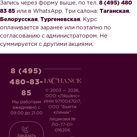
Запись через форму выше, по тел.
8 (495) 480
83 85
или в WhatsApp. Три салона:
Таганская
,
Белорусская
,
Тургеневская
. Курс
оплачивается заранее или поэтапно по
согласованию с администратором. Не
суммируется с другими акциями.
8 (495)
480-83-
© 2003 — 2026,
85
ООО «Ляшанс»
ИНН 9710047017,
Мы работаем
ООО "Бьюти
ежедневно с
клиник"
09:00 до 21:00
лицензия №
ЛО-77-01-
016206
Заказать