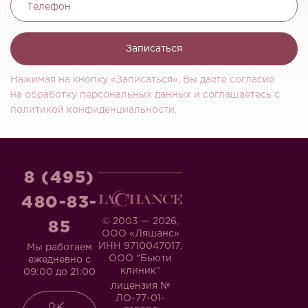
Телефон
Записаться
Нажимая на кнопку «Записаться», Вы даете согласие
на обработку персональных данных и соглашаетесь c
политикой конфиденциальности.
8 (495)
480-83-
© 2003 — 2026,
85
ООО «Ляшанс»
ИНН 9710047017,
Мы работаем
ООО "Бьюти
ежедневно с
клиник"
09:00 до 21:00
лицензия №
ЛО-77-01-