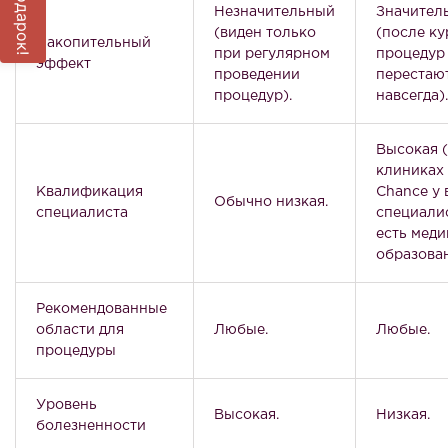
Незначительный
Значител
(виден только
(после ку
Накопительный
при регулярном
процедур
эффект
проведении
перестаю
процедур).
навсегда).
Высокая (
клиниках
Квалификация
Chance у 
Обычно низкая.
специалиста
специали
есть мед
образован
Рекомендованные
области для
Любые.
Любые.
процедуры
Уровень
Высокая.
Низкая.
болезненности