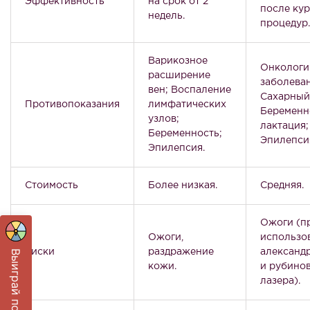
Эффективность
на срок от 2
после кур
недель.
процедур.
Варикозное
Онкологи
расширение
заболеван
вен; Воспаление
Сахарный
Противопоказания
лимфатических
Беременн
узлов;
лактация;
Беременность;
Эпилепси
Эпилепсия.
Стоимость
Более низкая.
Средняя.
Ожоги (п
Ожоги,
использо
Риски
раздражение
александ
Выиграй подарок!
кожи.
и рубино
лазера).