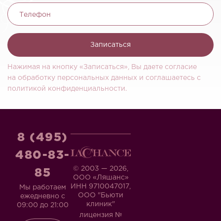
Телефон
Записаться
Нажимая на кнопку «Записаться», Вы даете согласие
на обработку персональных данных и соглашаетесь c
политикой конфиденциальности.
8 (495)
480-83-
© 2003 — 2026,
85
ООО «Ляшанс»
ИНН 9710047017,
Мы работаем
ООО "Бьюти
ежедневно с
клиник"
09:00 до 21:00
лицензия №