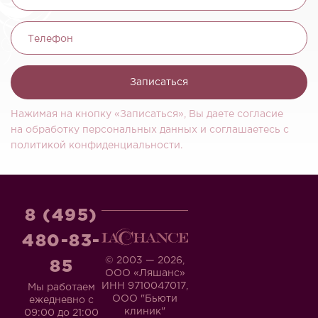
Телефон
Записаться
Нажимая на кнопку «Записаться», Вы даете согласие
на обработку персональных данных и соглашаетесь c
политикой конфиденциальности.
8 (495)
480-83-
© 2003 — 2026,
85
ООО «Ляшанс»
ИНН 9710047017,
Мы работаем
ООО "Бьюти
ежедневно с
клиник"
09:00 до 21:00