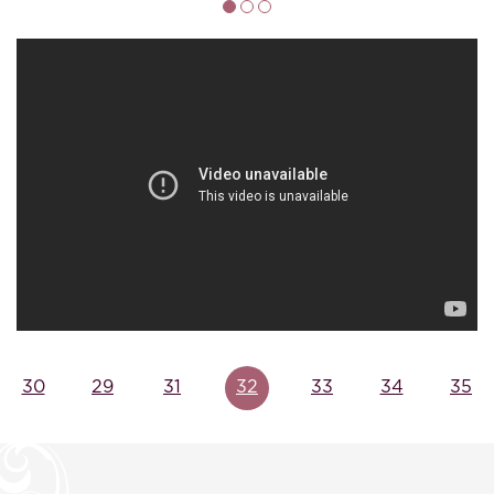
Выиграй подарок!
30
29
31
32
33
34
35