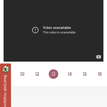
11
10
12
13
14
15
16
Выиграй подарок!