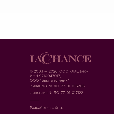
© 2003 — 2026, ООО «Ляшанс»
ИНН 9710047017,
ООО "Бьюти клиник"
лицензия № ЛО-77-01-016206
лицензия № ЛО-77-01-017122
Разработка сайта: