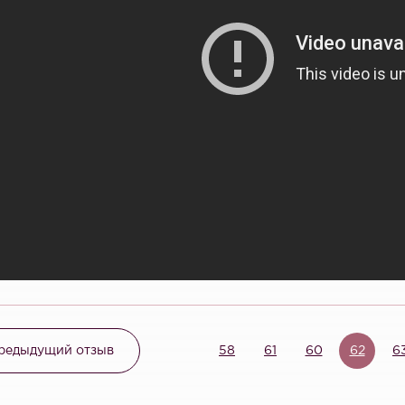
редыдущий отзыв
58
61
60
62
6