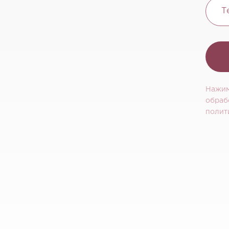
Т
Нажим
обраб
полит