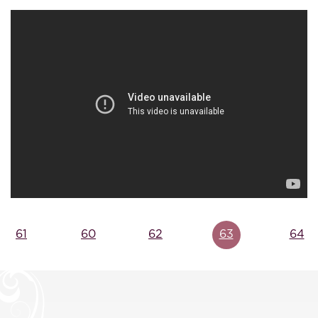
61
60
62
63
64
Выиграй подарок!